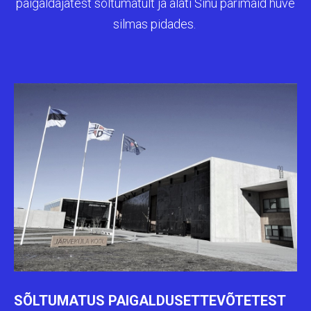
paigaldajatest sõltumatult ja alati Sinu parimaid huve
silmas pidades.
SÕLTUMATUS PAIGALDUSETTEVÕTETEST