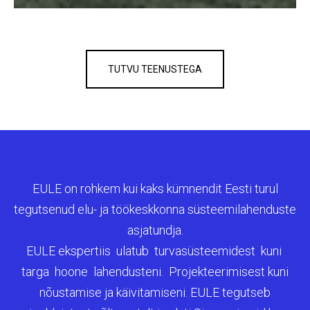
1
TUTVU TEENUSTEGA
EULE on rohkem kui kaks kümnendit Eesti turul
tegutsenud elu- ja töökeskkonna süsteemilahenduste
asjatundja.
EULE ekspertiis ulatub turvasüsteemidest kuni
targa hoone lahendusteni. Projekteerimisest kuni
nõustamise ja käivitamiseni. EULE tegutseb